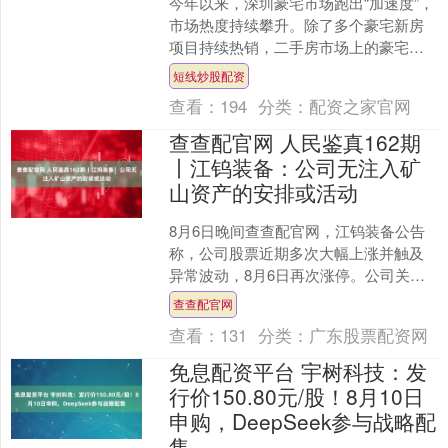
今年以来，深圳豪宅市场跑出“加速度”，
市场热度持续攀升。除了多个豪宅新房
项目持续热销，二手房市场上的豪宅成
交也明显回暖。 深圳贝壳研究院监测显
短线炒股配资
示，7月总价150....
查看：
194
分类：
配资之家官网
查查配官网 人民鉴真162期
丨江钨装备：公司无注入矿
山资产的安排或活动
8月6日晚间查查配官网，江钨装备公告
称，公司股票近期多次大幅上涨并触及
异常波动，8月6日再次涨停。公司关注
到有媒体发布相关报道称，公司可能择
查查配官网
机注入矿山资产，引起....
查看：
131
分类：
广东股票配资网
免息配资平台 宇树科技：发
行价150.80元/股！8月10日
申购，DeepSeek参与战略配
售