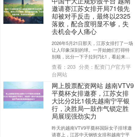
中国十大正规炒股平台 越南
邀请赛江苏女排开局71领先
却被对手反击，最终以2325
落败，配合度明显不够，失
去机会令人痛心
2026年5月21日那天，江苏女排打了一场
让人印象深刻的球。一开始她们打得特
别顺，比分一下子拉到7比1，看起来赢
球很有希望。可是后面局势突然变了，
查看：
203
分类：
配资门户官方平
对手越打越猛，....
台网站
网上股票配资网站 越南VTV9
平奠杯女排邀赛，江苏女排
大比分2比1领先越南宁平银
行，决胜局一鼓作气锁定胜
局展现强劲实力
昨天的越南VTV9平奠杯国际女子排球邀
请赛上，江苏中天钢铁女排和越南宁平