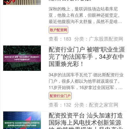
深秋的晚上，曼联训练场边站着库尼
亚，他脸上有点累，但眼神还挺坚定。
最近他腹股沟不太舒服，虽然不是啥大
问题，但也足够让人担心。每次一疼起
散户配资网
来，他就得停下来想想自己还....
查看：
183
分类：
广东股票配资网
配资行业门户 被嘲“职业生涯
完了”的法国车手，34岁在中
国重焕光彩！
34岁的法国车手瓦伦丁·德比斯配资行业
门户，很多人都以为他早就该退役了。
11岁开始骑车，16岁拿过全国冠军，天
赋不错，但一直没遇到好机会。他在欧
配资行业门户
美车队之间辗转....
查看：
132
分类：
配资之家官网
配资投资平台 汕头加速打造
国际海上风电技术创新策源