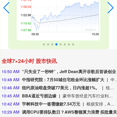
全球7×24小时 股市快讯
10:50 AM
“只失业了一秒钟”，Jeff Dean离开谷歌后首谈创业
10:48 AM
中指研究院：7月50城住宅租金环比涨幅扩大
中指研究院发文称，7月，高校毕业季租赁需求集中释放，全国住房租赁市场进入传统旺季，50城住宅平均租金延续上涨态势，环比涨幅进一步扩大。一线
10:46 AM
纽约原油暗盘突破77美元，日内涨超1%。
纽约原油暗盘突破77美元，日内涨超1%。
10:45 AM
BBA逼近亏损边缘
豪华车曾经是汽车行业利润最丰厚的生意之一。奔驰、宝马和奥迪这三家一线豪华品牌享有丰厚的品牌声誉，在全球市场可以同时获得规模和溢价，卖出一辆车能够带来的利润远高于普通汽车品牌。最新一轮半年报显示，这三家企业的主营汽车业务也濒临亏损边缘。今年上半年，奔驰、宝马、奥迪全球汽车销量和营收规模同步下滑，三家营收创下2022年来新低，汽车销量也创下2023年来新低。利润方面，奔驰、宝马更是达到2021年来低点，奥迪也处于过去六年的低谷。中国市场表现乏力成了三家公司业绩同步下滑的关键原因。在三家公司中，奔驰上半年营收规模最高，达到636.6亿欧元，但较去年同期下降4.1%，连续三年下滑。奔驰同期息税前利润（EBIT）为34.5亿欧元，去年同期是35.6亿欧元，这一表现较2023年巅峰时期跌去67.1%。（界面）
10:42 AM
宇树科技中一签需缴款7.54万元
根据安排，A股人形机器人第一股宇树科技8月10日将开启网上、网下申购。该公司股票的发行价格为150.80元/股，网上申购代码为“787836”，中一签（500股）需缴款7.54万元。 市场人士表示，若宇树科技上市首日涨幅超过100%，投资者中一签的盈利将超过7.5万元；若上市首日涨幅超过200%，投资者中一签的盈利将高达15万元。 有券商指出，中长期来看，宇树登陆A股有望牵引更多长期资金系统性配置人形机器人赛道。（券商中国）
10:29 AM