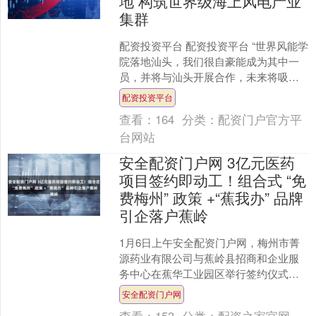
地 构筑世界级海上风电产业
集群
配资投资平台 配资投资平台 “世界风能学
院落地汕头，我们很自豪能成为其中一
员，并将与汕头开展合作，未来将吸引
全球更多专业人才来交流学习，助力提
配资投资平台
升汕头在风能领域的....
查看：
164
分类：
配资门户官方平
台网站
安全配资门户网 3亿元医药
项目签约即动工！组合式 “免
费梅州” 政策 +“蕉我办” 品牌
引企落户蕉岭
1月6日上午安全配资门户网，梅州市菁
源药业有限公司与蕉岭县招商和企业服
务中心在蕉华工业园区举行签约仪式，
标志着计划总投资3亿元的蕉岭县粤闽赣
安全配资门户网
医药研发生产、物流仓....
查看：
153
分类：
配资之家官网