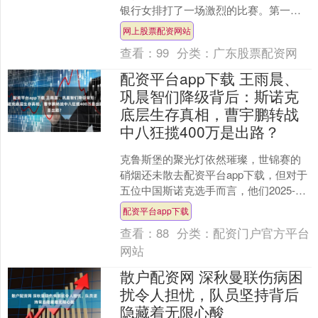
银行女排打了一场激烈的比赛。第一局
江苏队输了，比分是23比25网上股票配
网上股票配资网站
资网站，后面两局....
查看：
99
分类：
广东股票配资网
配资平台app下载 王雨晨、
巩晨智们降级背后：斯诺克
底层生存真相，曹宇鹏转战
中八狂揽400万是出路？
克鲁斯堡的聚光灯依然璀璨，世锦赛的
硝烟还未散去配资平台app下载，但对于
五位中国斯诺克选手而言，他们2025-
2026赛季的征程已经提前结束了。当曹
配资平台app下载
宇鹏在中式八....
查看：
88
分类：
配资门户官方平台
网站
散户配资网 深秋曼联伤病困
扰令人担忧，队员坚持背后
隐藏着无限心酸