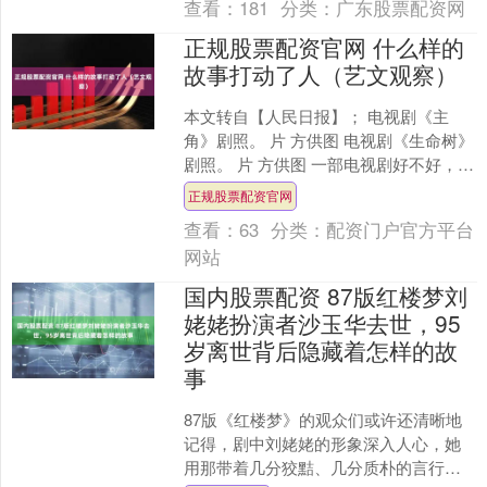
查看：
181
分类：
广东股票配资网
正规股票配资官网 什么样的
故事打动了人（艺文观察）
本文转自【人民日报】； 电视剧《主
角》剧照。 片 方供图 电视剧《生命树》
剧照。 片 方供图 一部电视剧好不好，观
众最有发言权。7月11日，国家广播电视
正规股票配资官网
总局发布....
查看：
63
分类：
配资门户官方平台
网站
国内股票配资 87版红楼梦刘
姥姥扮演者沙玉华去世，95
岁离世背后隐藏着怎样的故
事
87版《红楼梦》的观众们或许还清晰地
记得，剧中刘姥姥的形象深入人心，她
用那带着几分狡黠、几分质朴的言行，