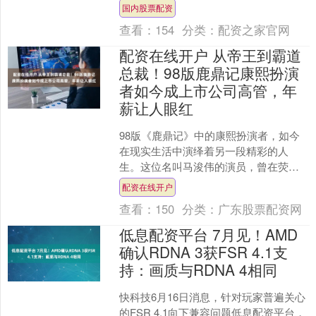
为大观园的生活增添了不少烟火气。刘
国内股票配资
姥姥的扮演者沙玉华老师....
查看：
154
分类：
配资之家官网
配资在线开户 从帝王到霸道
总裁！98版鹿鼎记康熙扮演
者如今成上市公司高管，年
薪让人眼红
98版《鹿鼎记》中的康熙扮演者，如今
在现实生活中演绎着另一段精彩的人
生。这位名叫马浚伟的演员，曾在荧幕
上塑造了一个温润而霸气的少年康熙形
配资在线开户
象，深受观众喜爱。然而，....
查看：
150
分类：
广东股票配资网
低息配资平台 7月见！AMD
确认RDNA 3获FSR 4.1支
持：画质与RDNA 4相同
快科技6月16日消息，针对玩家普遍关心
的FSR 4.1向下兼容问题低息配资平台，