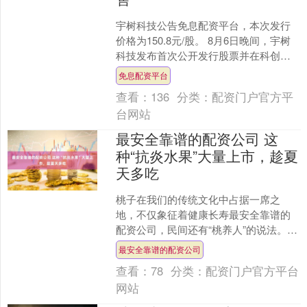
宇树科技公告免息配资平台，本次发行
价格为150.8元/股。 8月6日晚间，宇树
科技发布首次公开发行股票并在科创板
上市发行公告，根据初步询价结果，综
免息配资平台
合考虑合理投资....
查看：
136
分类：
配资门户官方平
台网站
最安全靠谱的配资公司 这
种“抗炎水果”大量上市，趁夏
天多吃
桃子在我们的传统文化中占据一席之
地，不仅象征着健康长寿最安全靠谱的
配资公司，民间还有“桃养人”的说法。眼
下正是桃子大量上市的季节，下面跟您
最安全靠谱的配资公司
分享桃子的健康优势以及....
查看：
78
分类：
配资门户官方平台
网站