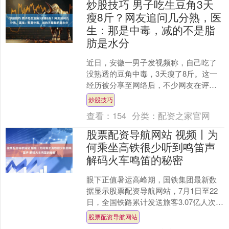
炒股技巧 男子吃生豆角3天
瘦8斤？网友追问几分熟，医
生：那是中毒，减的不是脂
肪是水分
近日，安徽一男子发视频称，自己吃了
没熟透的豆角中毒，3天瘦了8斤。这一
经历被分享至网络后，不少网友在评论
区询问豆角要几分熟才有这样的减肥效
炒股技巧
果炒股技巧，还有人跟风....
查看：
154
分类：
配资之家官网
股票配资导航网站 视频丨为
何乘坐高铁很少听到鸣笛声
解码火车鸣笛的秘密
眼下正值暑运高峰期，国铁集团最新数
据显示股票配资导航网站，7月1日至22
日，全国铁路累计发送旅客3.07亿人次。
为何乘坐高铁 很少听到鸣笛声 有不少朋
股票配资导航网站
友发现，....