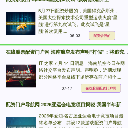
5月27日配资炒股的，美国得克萨斯州，
美国太空探索技术公司重型运载火箭“星
舰”进行第九次试飞。此次试飞是“星
舰”首次复用....
06-03
配资炒股的
在线股票配资门户网 海南航空发布声明“打假”：将追究侵权者民事甚至刑事责任
IT 之家 7 月 14 日消息，海南航空今日在网
络社交平台发布声明。声明称，近期发现
部分网络平台及线下场所存在商户和个....
07-17
在线股票配资门户网
配资门户导航网 2026亚运会电竞项目揭晓 我国半年新增电竞相关企业超2.5万家_注册_天眼_数量
2026年爱知·名古屋亚运会电子竞技项目最
终名单公布，共设13款游戏配资门户导航