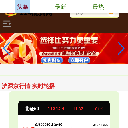
最新
最热
头条
沪深京行情 实时轮播
北证50
1134.24
11.37
1.01%