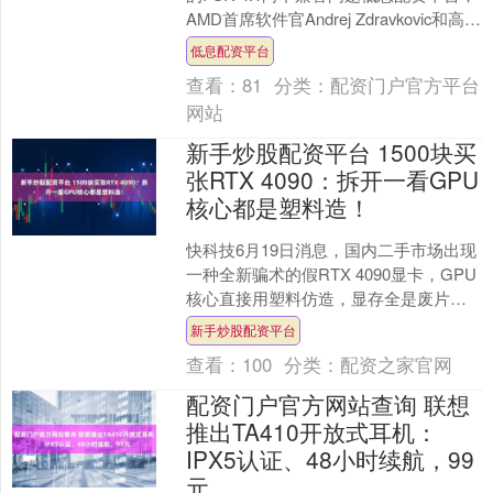
AMD首席软件官Andrej Zdravkovic和高级
软件总监Terry Ma....
低息配资平台
查看：
81
分类：
配资门户官方平台
网站
新手炒股配资平台 1500块买
张RTX 4090：拆开一看GPU
核心都是塑料造！
快科技6月19日消息，国内二手市场出现
一种全新骗术的假RTX 4090显卡，GPU
核心直接用塑料仿造，显存全是废片，
整张卡没有任何可用的核心部件。 根据
新手炒股配资平台
\"修显....
查看：
100
分类：
配资之家官网
配资门户官方网站查询 联想
推出TA410开放式耳机：
IPX5认证、48小时续航，99
元