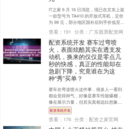
IT之家 6 月 16 日消息，现已在京东上架
一款型号为 TA410 的开放式耳机，定价
为 99 元，部分地区国补后到手价低至
79.9 元。 该耳机可选紫 /....
查看：
191
分类：
广东股票配资网
配资系统开发 赛车过弯喷
火，表面炫酷其实在透支发
动机，换来的仅仅是零点几
秒的快感，真正的性能却在
急剧下降，究竟谁在为这
种“秀”买单？
赛车在弯道喷火这件事，很多人一看到
都会觉得帅气，好像是赛车性能爆棚，
像在展示力量，但其实真相远比想象的
复杂。这些火光背后配资系统开发，是
配资系统开发
赛车手拼命追求一秒钟的优....
查看：
176
分类：
配资之家官网